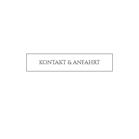
Wir freuen uns auf Ihren
Besuch
KONTAKT & ANFAHRT