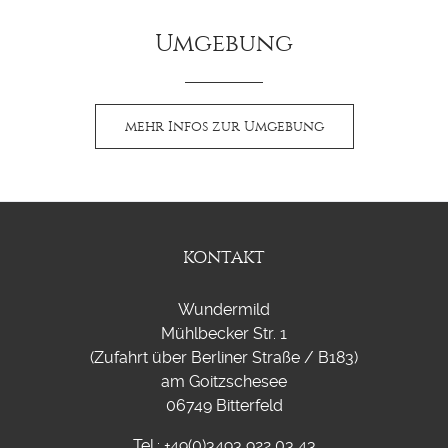
Umgebung
mehr Infos zur Umgebung
KONTAKT
Wundermild
Mühlbecker Str. 1
(Zufahrt über Berliner Straße / B183)
am Goitzschesee
06749 Bitterfeld
Tel.: +49(0)3493 922 03 43