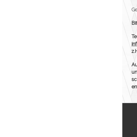
Ge
Bi
Te
in
z.
Au
un
sc
en