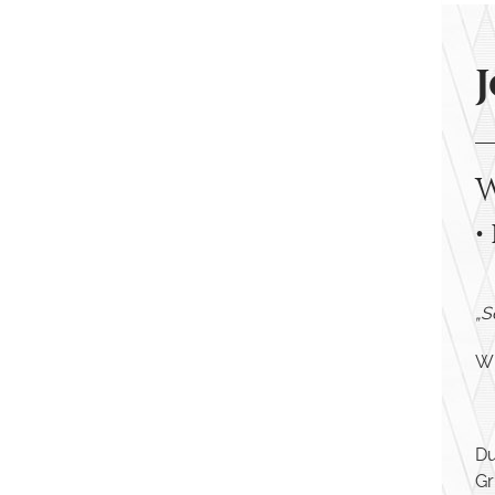
W
•
„S
Wi
Du
Gr