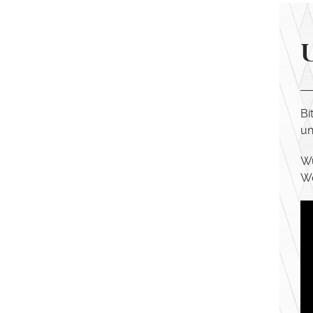
Bi
un
Wu
We