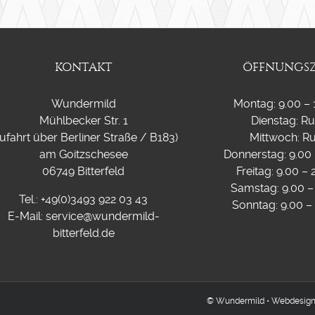
KONTAKT
ÖFFNUNGSZ
Wundermild
Montag: 9.00 – 
Mühlbecker Str. 1
Dienstag: R
ufahrt über Berliner Straße / B183)
Mittwoch: R
am Goitzschesee
Donnerstag: 9.00 
06749 Bitterfeld
Freitag: 9.00 –
Samstag: 9.00 –
Tel.: +49(0)3493 922 03 43
Sonntag: 9.00 –
E-Mail: service@wundermild-
bitterfeld.de
© Wundermild • Webdesig